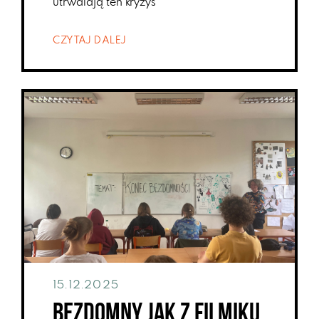
utrwalają ten kryzys
CZYTAJ DALEJ
15.12.2025
Bezdomny jak z filmiku