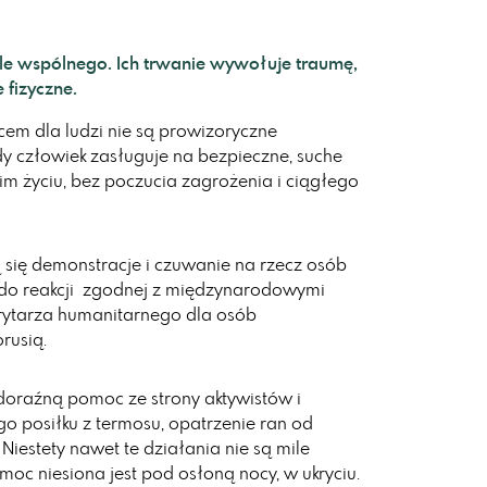
e wspólnego. Ich trwanie wywołuje traumę,
 fizyczne.
jscem dla ludzi nie są prowizoryczne
y człowiek zasługuje na bezpieczne, suche
oim życiu, bez poczucia zagrożenia i ciągłego
 się demonstracje i czuwanie na rzecz osób
do reakcji zgodnej z międzynarodowymi
rytarza humanitarnego dla osób
rusią.
 doraźną pomoc ze strony aktywistów i
go posiłku z termosu, opatrzenie ran od
 Niestety nawet te działania nie są mile
oc niesiona jest pod osłoną nocy, w ukryciu.