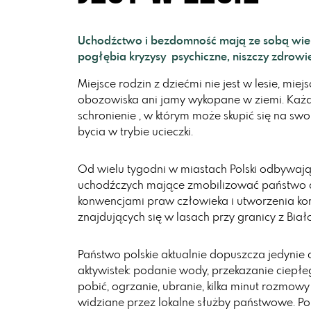
Uchodźctwo i bezdomność mają ze sobą wiel
pogłębia kryzysy psychiczne, niszczy zdrowie
Miejsce rodzin z dziećmi nie jest w lesie, mie
obozowiska ani jamy wykopane w ziemi. Każd
schronienie , w którym może skupić się na sw
bycia w trybie ucieczki.
Od wielu tygodni w miastach Polski odbywają
uchodźczych mające zmobilizować państwo 
konwencjami praw człowieka i utworzenia ko
znajdujących się w lasach przy granicy z Biało
Państwo polskie aktualnie dopuszcza jedynie
aktywistek: podanie wody, przekazanie ciepłe
pobić, ogrzanie, ubranie, kilka minut rozmowy
widziane przez lokalne służby państwowe. Pom