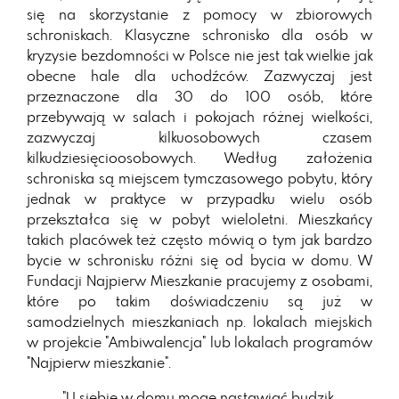
się na skorzystanie z pomocy w zbiorowych
schroniskach. Klasyczne schronisko dla osób w
kryzysie bezdomności w Polsce nie jest tak wielkie jak
obecne hale dla uchodźców. Zazwyczaj jest
przeznaczone dla 30 do 100 osób, które
przebywają w salach i pokojach różnej wielkości,
zazwyczaj kilkuosobowych czasem
kilkudziesięcioosobowych. Według założenia
schroniska są miejscem tymczasowego pobytu, który
jednak w praktyce w przypadku wielu osób
przekształca się w pobyt wieloletni. Mieszkańcy
takich placówek też często mówią o tym jak bardzo
bycie w schronisku różni się od bycia w domu. W
Fundacji Najpierw Mieszkanie pracujemy z osobami,
które po takim doświadczeniu są już w
samodzielnych mieszkaniach np. lokalach miejskich
w projekcie "Ambiwalencja" lub lokalach programów
"Najpierw mieszkanie".
"U siebie w domu mogę nastawiać budzik