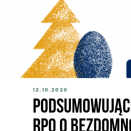
12.10.2020
Podsumowujące
RPO o bezdomn