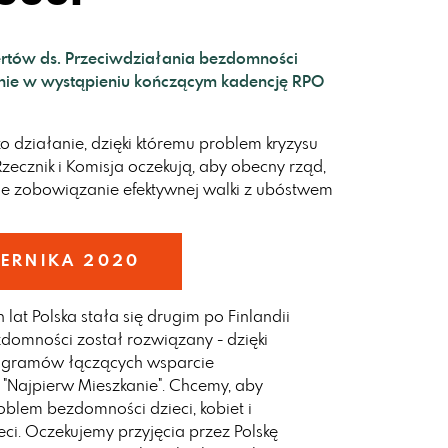
ertów ds. Przeciwdziałania bezdomności
ie w wystąpieniu kończącym kadencję RPO
o działanie, dzięki któremu problem kryzysu
zecznik i Komisja oczekują, aby obecny rząd,
iebie zobowiązanie efektywnej walki z ubóstwem
IERNIKA 2020
 lat Polska stała się drugim po Finlandii
domności został rozwiązany - dzięki
rogramów łączących wsparcie
. "Najpierw Mieszkanie". Chcemy, aby
roblem bezdomności dzieci, kobiet i
i. Oczekujemy przyjęcia przez Polskę