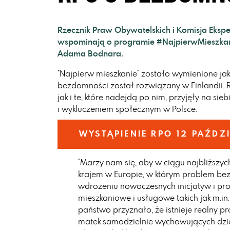
Rzecznik Praw Obywatelskich i Komisja Eksp
wspominają o programie #NajpierwMieszkan
Adama Bodnara.
"Najpierw mieszkanie" zostało wymienione jak
bezdomności został rozwiązany w Finlandii. R
jak i te, które nadejdą po nim, przyjęły na s
i wykluczeniem społecznym w Polsce.
WYSTĄPIENIE RPO 12 PAŹDZ
"Marzy nam się, aby w ciągu najbliższych
krajem w Europie, w którym problem bez
wdrożeniu nowoczesnych inicjatyw i p
mieszkaniowe i usługowe takich jak m.in
państwo przyznało, że istnieje realny p
matek samodzielnie wychowujących dziec