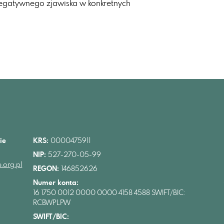
negatywnego zjawiska w konkretnych
ie
KRS:
0000475911
NIP:
527-270-05-99
.org.pl
REGON:
146852626
Numer konta:
16 1750 0012 0000 0000 4158 4588 SWIFT/BIC:
RCBWPLPW
SWIFT/BIC: