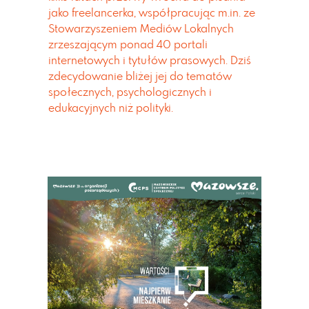
jako freelancerka, współpracując m.in. ze
Stowarzyszeniem Mediów Lokalnych
zrzeszającym ponad 40 portali
internetowych i tytułów prasowych. Dziś
zdecydowanie bliżej jej do tematów
społecznych, psychologicznych i
edukacyjnych niż polityki.