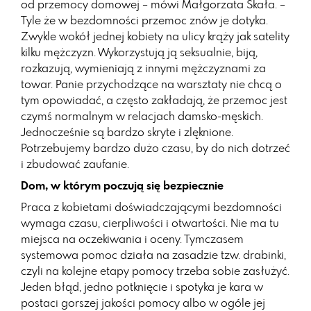
od przemocy domowej – mówi Małgorzata Skała. –
Tyle że w bezdomności przemoc znów je dotyka.
Zwykle wokół jednej kobiety na ulicy krąży jak satelity
kilku mężczyzn. Wykorzystują ją seksualnie, biją,
rozkazują, wymieniają z innymi mężczyznami za
towar. Panie przychodzące na warsztaty nie chcą o
tym opowiadać, a często zakładają, że przemoc jest
czymś normalnym w relacjach damsko-męskich.
Jednocześnie są bardzo skryte i zlęknione.
Potrzebujemy bardzo dużo czasu, by do nich dotrzeć
i zbudować zaufanie.
Dom, w którym poczują się bezpiecznie
Praca z kobietami doświadczającymi bezdomności
wymaga czasu, cierpliwości i otwartości. Nie ma tu
miejsca na oczekiwania i oceny. Tymczasem
systemowa pomoc działa na zasadzie tzw. drabinki,
czyli na kolejne etapy pomocy trzeba sobie zasłużyć.
Jeden błąd, jedno potknięcie i spotyka je kara w
postaci gorszej jakości pomocy albo w ogóle jej