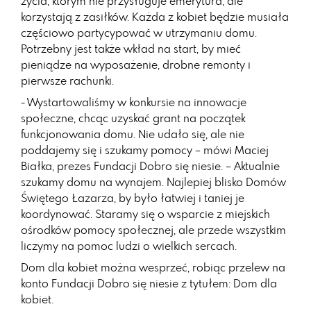
życia, którym nie przysługuje emerytura, ale
korzystają z zasiłków. Każda z kobiet będzie musiała
częściowo partycypować w utrzymaniu domu.
Potrzebny jest także wkład na start, by mieć
pieniądze na wyposażenie, drobne remonty i
pierwsze rachunki.
- Wystartowaliśmy w konkursie na innowacje
społeczne, chcąc uzyskać grant na początek
funkcjonowania domu. Nie udało się, ale nie
poddajemy się i szukamy pomocy – mówi Maciej
Białka, prezes Fundacji Dobro się niesie. – Aktualnie
szukamy domu na wynajem. Najlepiej blisko Domów
Świętego Łazarza, by było łatwiej i taniej je
koordynować. Staramy się o wsparcie z miejskich
ośrodków pomocy społecznej, ale przede wszystkim
liczymy na pomoc ludzi o wielkich sercach.
Dom dla kobiet można wesprzeć, robiąc przelew na
konto Fundacji Dobro się niesie z tytułem: Dom dla
kobiet.