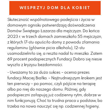
WESPRZYJ DOM DLA KOBIET
Skuteczność wspólnotowego podejścia i życia w
domowym ognisku potwierdzają doświadczenia
Domów Świętego Łazarza dla mężczyzn. Do końca
2023 r. w trzech domach zamieszkało 55 mężczyzn,
z których 17-stu opuściło domy z powodu złamania
regulaminu (głównie picia alkoholu), 12-stu
usamodzielniło się, a reszta nadal tu mieszka. Zatem
69 procent podopiecznych Fundacji Dobro się niesie
wyszło z kryzysu bezdomności.
- Uważamy to za dużo sukces – ocenia prezes
fundacji Maciej Białka. – Najtrudniejszym krokiem jest
ten pierwszy – po pomoc, czyli pójście na terapię
albo po niej do naszego domu. Później, gdy
podopieczni załapują już codzienny rytm, dobrze w
nim funkcjonują. Choć to trudna praca u podstaw, bo
trzeba na nowo nauczyć się np. codziennej higieny,