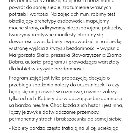
bezdomności. W dalszej kolejności chodzi nam o
powrót do samej siebie, zrozumienie własnych
potrzeb i wartości. Na zajęciach m.in. robimy test
określający archetypy osobowości, mapujemy
mocne strony, odkrywamy niezaspokojone potrzeby,
tworzymy kreatywne manifesty. Staramy się
dowartościować kobiety i wprowadzić je na ścieżkę
w stronę wyjścia z kryzysu bezdomności – wyjaśnia
Małgorzata Skała, prezeska Stowarzyszenia Ziarno
Dobra, autorka programu i prowadząca warsztaty
dla kobiet w kryzysie bezdomności.
Program zajęć jest tylko propozycją, decyzja o
przebiegu spotkania należy do uczestniczek. To czy
będą się angażować w rozmowę, również zależy
tylko od nich. Kobiety doświadczające bezdomności
są bardzo nieufne. Choć każda z ich historii jest inna,
łączy je zwykle doświadczanie przemocy,
permanentny strach i brak szacunku do samej siebie.
- Kobiety bardzo często trafiają na ulicę, uciekając