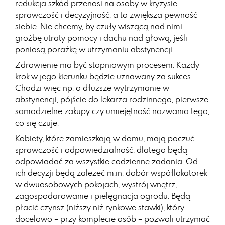
redukcja szkód przenosi na osoby w kryzysie
sprawczość i decyzyjność, a to zwiększa pewność
siebie. Nie chcemy, by czuły wiszącą nad nimi
groźbę utraty pomocy i dachu nad głową, jeśli
poniosą porażkę w utrzymaniu abstynencji.
Zdrowienie ma być stopniowym procesem. Każdy
krok w jego kierunku będzie uznawany za sukces.
Chodzi więc np. o dłuższe wytrzymanie w
abstynencji, pójście do lekarza rodzinnego, pierwsze
samodzielne zakupy czy umiejętność nazwania tego,
co się czuje.
Kobiety, które zamieszkają w domu, mają poczuć
sprawczość i odpowiedzialność, dlatego będą
odpowiadać za wszystkie codzienne zadania. Od
ich decyzji będą zależeć m.in. dobór współlokatorek
w dwuosobowych pokojach, wystrój wnętrz,
zagospodarowanie i pielęgnacja ogrodu. Będą
płacić czynsz (niższy niż rynkowe stawki), który
docelowo – przy komplecie osób – pozwoli utrzymać