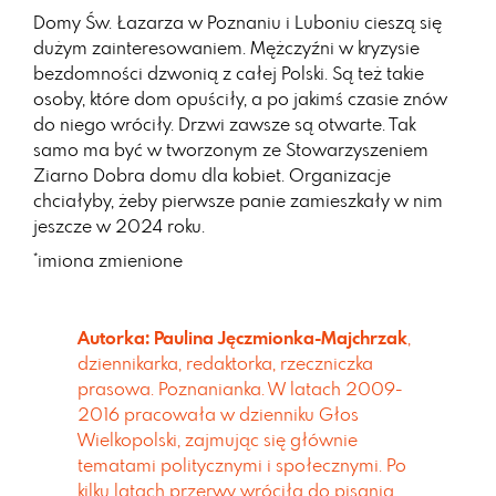
Domy Św. Łazarza w Poznaniu i Luboniu cieszą się
dużym zainteresowaniem. Mężczyźni w kryzysie
bezdomności dzwonią z całej Polski. Są też takie
osoby, które dom opuściły, a po jakimś czasie znów
do niego wróciły. Drzwi zawsze są otwarte. Tak
samo ma być w tworzonym ze Stowarzyszeniem
Ziarno Dobra domu dla kobiet. Organizacje
chciałyby, żeby pierwsze panie zamieszkały w nim
jeszcze w 2024 roku.
*imiona zmienione
Autorka: Paulina Jęczmionka-Majchrzak
,
dziennikarka, redaktorka, rzeczniczka
prasowa. Poznanianka. W latach 2009-
2016 pracowała w dzienniku Głos
Wielkopolski, zajmując się głównie
tematami politycznymi i społecznymi. Po
kilku latach przerwy wróciła do pisania