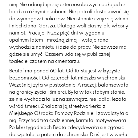
niej. Nie odnajduje się czteroosobowych pokojach z
bardzo różnymi osobami. Nie potrafi dostosować się
do wymogów i nakazów. Nieustannie czuje się winna
i niechciana. Gorsza. Dlatego woli ciasny, ale własny
namiot. Pracuje. Przez pięć dni w tygodniu –
upalnym latem i mroźną zimą – wstaje rano,
wychodzi z namiotu i idzie do pracy. Nie zawsze ma
gdzie się umyć. Czasem uda się w publicznej
toalecie, czasem na cmentarzu.
Beata* ma ponad 60 lat. Od 15-stu jest w kryzysie
bezdomności. Od czterech lat mieszka w schronisku.
Wcześniej żyła w pustostanie. A raczej: balansowała
na granicy życia i śmierci. Była w tak słabym stanie,
że nie wychodziła już na zewnątrz, nie jadła, leżała
wśród śmieci. Znalazła ją streetworkerka z
Miejskiego Ośrodka Pomocy Rodzinie. I zawalczyła o
nią. Przychodziła codziennie, karmiła, motywowała.
Po kilku tygodniach Beata zdecydowała się zgłosić
do szpitala, a potem do schroniska. Dziś jest w wieku