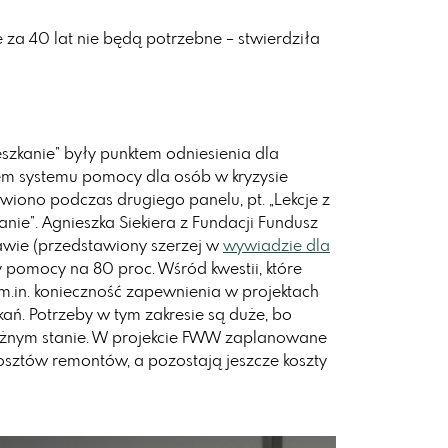
że za 40 lat nie będą potrzebne – stwierdziła
zkanie” były punktem odniesienia dla
m systemu pomocy dla osób w kryzysie
wiono podczas drugiego panelu, pt. „Lekcje z
ie”. Agnieszka Siekiera z Fundacji Fundusz
ie (przedstawiony szerzej w
wywiadzie dla
y pomocy na 80 proc. Wśród kwestii, które
– m.in. konieczność zapewnienia w projektach
ań. Potrzeby w tym zakresie są duże, bo
óżnym stanie. W projekcie FWW zaplanowane
kosztów remontów, a pozostają jeszcze koszty