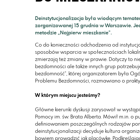
Deinstytucjonalizacja była wiodącym temate
zorganizowanej 15 grudnia w Warszawie. Jed
metodzie „Najpierw mieszkanie”.
Co do konieczności odchodzenia od instytucj
sposobów wsparcia w społecznościach lokalny
zmierzają też zmiany w prawie. Dotyczy to n
bezdomności ale także innych grup potrzebuj
bezdomność”, której organizatorem była Ogó
Problemu Bezdomności, rozmawiano o prakty
W którym miejscu jesteśmy?
Główne kierunki dyskusji zarysował w wystąp
Pomocy im. św. Brata Alberta. Mówił m.in. o 
definiowaniem poszczególnych rodzajów pomoc
deinstytucjonalizacji decyduje kultura organ
bowiem prowadzić jak placówkę. Podkreślają