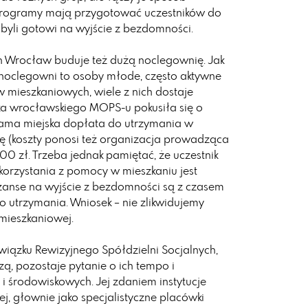
 programy mają przygotować uczestników do
byli gotowi na wyjście z bezdomności.
Wrocław buduje też dużą noclegownię. Jak
z noclegowni to osoby młode, często aktywne
mieszkaniowych, wiele z nich dostaje
lka wrocławskiego MOPS-u pokusiła się o
ama miejska dopłata do utrzymania w
ę (koszty ponosi też organizacja prowadząca
00 zł. Trzeba jednak pamiętać, że uczestnik
rzystania z pomocy w mieszkaniu jest
zanse na wyjście z bezdomności są z czasem
go utrzymania. Wniosek – nie zlikwidujemy
mieszkaniowej.
iązku Rewizyjnego Spółdzielni Socjalnych,
, pozostaje pytanie o ich tempo i
 i środowiskowych. Jej zdaniem instytucje
, głownie jako specjalistyczne placówki