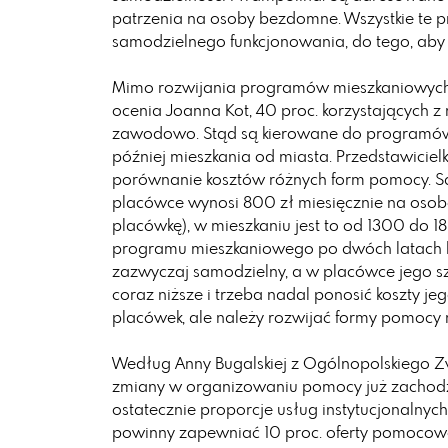
patrzenia na osoby bezdomne. Wszystkie te
samodzielnego funkcjonowania, do tego, aby 
Mimo rozwijania programów mieszkaniowych 
ocenia Joanna Kot, 40 proc. korzystających 
zawodowo. Stąd są kierowane do programów 
później mieszkania od miasta. Przedstawicie
porównanie kosztów różnych form pomocy. S
placówce wynosi 800 zł miesięcznie na osob
placówkę), w mieszkaniu jest to od 1300 do 18
programu mieszkaniowego po dwóch latach ko
zazwyczaj samodzielny, a w placówce jego s
coraz niższe i trzeba nadal ponosić koszty je
placówek, ale należy rozwijać formy pomocy 
Według Anny Bugalskiej z Ogólnopolskiego Zw
zmiany w organizowaniu pomocy już zachodzą
ostatecznie proporcje usług instytucjonalnych
powinny zapewniać 10 proc. oferty pomocowej