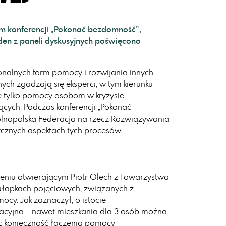
m konferencji „Pokonać bezdomność”,
en z paneli dyskusyjnych poświęcono
onalnych form pomocy i rozwijania innych
ch zgadzają się eksperci, w tym kierunku
ie tylko pomocy osobom w kryzysie
ących. Podczas konferencji „Pokonać
lnopolska Federacja na rzecz Rozwiązywania
cznych aspektach tych procesów.
ieniu otwierającym Piotr Olech z Towarzystwa
pułapkach pojęciowych, związanych z
y. Jak zaznaczył, o istocie
izacyjna – nawet mieszkania dla 3 osób można
c konieczność łączenia pomocy