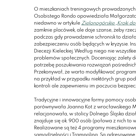
O mieszkaniach treningowych prowadzonych 
Osobistego Rondo opowiedziała Małgorzata Ja
niedawno w artykule
Zielonogórskie „Kroki d
zamknie placówek, ale daje szanse, żeby rz
podczas gdy prowadzenie schronisk to dział
zabezpieczeniu osób będących w kryzysie. Insty
Diecezji Kieleckiej. Według niego nie wszystkie
problemów społecznych. Doceniając zalety dei
potrzebę poszukiwania rozwiązań pośrednich,
Przekonywał, że warto modyfikować program
na przykład w przypadku niektórych grup podo
kontroli ale zapewnieniu im poczucia bezpie
Tradycyjne i innowacyjne formy pomocy oso
porównywała Joanna Kot z wrocławskiego Mi
relacjonowała, w stolicy Dolnego Śląska dzia
znajduje się ok. 900 osób (połowa z nich to w
Realizowane są też 4 programy mieszkaniowe
samodzielności i Trampolina. Są adresowane 