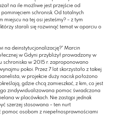
ał na ile możliwe jest przejście od
 pominięciem schronisk. Od totalnych
 miejscu na tej osi jesteśmy? – z tym
którzy starali się rozwinąć temat w oparciu o
i na deinstytucjonalizację?” Marcin
ołecznej w Gdyni przybliżył prowadzony w
ciu schroniska w 2015 r. zaproponowano
ajmu pokoi. Przez 7 lat skorzystało z takiej
anelista, w projekcie duży nacisk położono
kreślają, gdzie chcą zamieszkać, z kim, co jest
iego zindywidualizowana pomoc świadczona
dzielana w placówkach. Nie zastąpi jednak
yć szerzej stosowana – ten nurt
wać pomoc osobom z niepełnosprawnościami