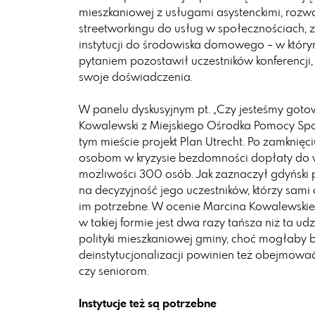
mieszkaniowej z usługami asystenckimi, rozważ
streetworkingu do usług w społecznościach, z
instytucji do środowiska domowego – w którym
pytaniem pozostawił uczestników konferencji, 
swoje doświadczenia.
W panelu dyskusyjnym pt. „Czy jesteśmy gotow
Kowalewski z Miejskiego Ośrodka Pomocy Sp
tym mieście projekt Plan Utrecht. Po zamknię
osobom w kryzysie bezdomności dopłaty do wyn
możliwości 300 osób. Jak zaznaczył gdyński p
na decyzyjność jego uczestników, którzy sami o
im potrzebne. W ocenie Marcina Kowalewsk
w takiej formie jest dwa razy tańsza niż ta u
polityki mieszkaniowej gminy, choć mogłaby b
deinstytucjonalizacji powinien też obejmo
czy seniorom.
Instytucje też są potrzebne