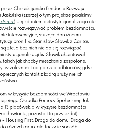
przez Chrześcijańską Fundację Rozwoju
skulska (szerzej o tym projekcie pisaliśmy
o domu"
). Jej zdaniem deinstytucjonalizacja nie
eczywiście rozwiązywać problem bezdomności,
anie interwencyjne, służące doraźnemu
tucji bronił ks. Stanisław Słowik z Caritas
 są złe, a bez nich nie da się rozwiązać
nstytucjonalizacji ks. Słowik akcentował
 takich jak choćby mieszkania zespolone.
y w zależności od potrzeb odbiorców, gdyż
piecznych kontakt z kadrą służy nie ich
czeństwa.
bom w kryzysie bezdomności we Wrocławiu
ejskiego Ośrodka Pomocy Społecznej. Jak
ła 13 placówek, a w kryzysie bezdomności
rocławianie, pozostali to przyjezdni).
 – Housing First, Droga do domu, Droga do
do różnych grup, ale łączy je sposób