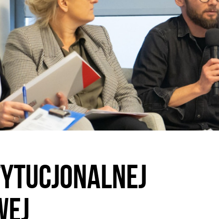
tytucjonalnej
wej