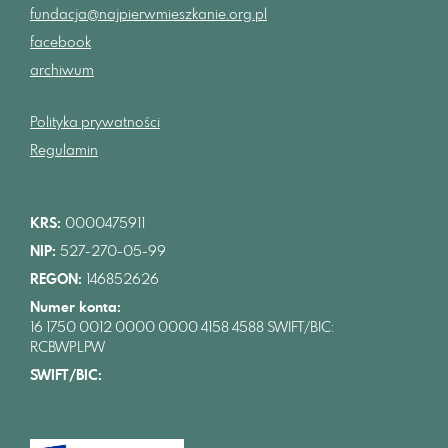
fundacja@najpierwmieszkanie.org.pl
facebook
archiwum
Polityka prywatności
Regulamin
KRS:
0000475911
NIP:
527-270-05-99
REGON:
146852626
Numer konta:
16 1750 0012 0000 0000 4158 4588 SWIFT/BIC:
RCBWPLPW
SWIFT/BIC: