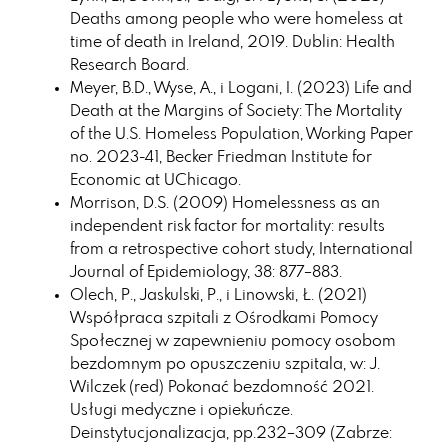
Deaths among people who were homeless at
time of death in Ireland, 2019. Dublin: Health
Research Board.
Meyer, B.D., Wyse, A., i Logani, I. (2023) Life and
Death at the Margins of Society: The Mortality
of the U.S. Homeless Population, Working Paper
no. 2023-41, Becker Friedman Institute for
Economic at UChicago.
Morrison, D.S. (2009) Homelessness as an
independent risk factor for mortality: results
from a retrospective cohort study, International
Journal of Epidemiology, 38: 877–883.
Olech, P., Jaskulski, P., i Linowski, Ł. (2021)
Współpraca szpitali z Ośrodkami Pomocy
Społecznej w zapewnieniu pomocy osobom
bezdomnym po opuszczeniu szpitala, w: J.
Wilczek (red) Pokonać bezdomność 2021.
Usługi medyczne i opiekuńcze.
Deinstytucjonalizacja, pp.232–309 (Zabrze: