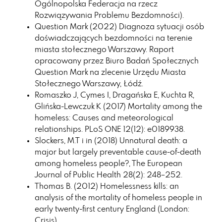
Ogólnopolska Federacja na rzecz
Rozwiązywania Problemu Bezdomności).
Question Mark (2022) Diagnoza sytuacji osób
doświadczających bezdomności na terenie
miasta stołecznego Warszawy. Raport
opracowany przez Biuro Badań Społecznych
Question Mark na zlecenie Urzędu Miasta
Stołecznego Warszawy, Łódź.
Romaszko J, Cymes I, Dragańska E, Kuchta R,
Glińska-Lewczuk K (2017) Mortality among the
homeless: Causes and meteorological
relationships. PLoS ONE 12(12): e0189938.
Slockers, M.T i in (2018) Unnatural death: a
major but largely preventable cause-of-death
among homeless people?, The European
Journal of Public Health 28(2): 248–252.
Thomas B. (2012) Homelessness kills: an
analysis of the mortality of homeless people in
early twenty-first century England (London:
Crisis).