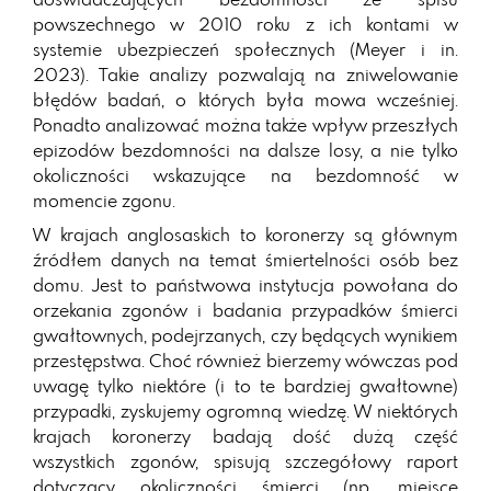
powszechnego w 2010 roku z ich kontami w
systemie ubezpieczeń społecznych (Meyer i in.
2023). Takie analizy pozwalają na zniwelowanie
błędów badań, o których była mowa wcześniej.
Ponadto analizować można także wpływ przeszłych
epizodów bezdomności na dalsze losy, a nie tylko
okoliczności wskazujące na bezdomność w
momencie zgonu.
W krajach anglosaskich to koronerzy są głównym
źródłem danych na temat śmiertelności osób bez
domu. Jest to państwowa instytucja powołana do
orzekania zgonów i badania przypadków śmierci
gwałtownych, podejrzanych, czy będących wynikiem
przestępstwa. Choć również bierzemy wówczas pod
uwagę tylko niektóre (i to te bardziej gwałtowne)
przypadki, zyskujemy ogromną wiedzę. W niektórych
krajach koronerzy badają dość dużą część
wszystkich zgonów, spisują szczegółowy raport
dotyczący okoliczności śmierci (np. miejsce