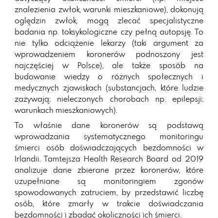
znalezienia zwłok, warunki mieszkaniowe), dokonują
oględzin zwłok, mogą zlecać specjalistyczne
badania np. toksykologiczne czy pełną autopsję. To
nie tylko odciążenie lekarzy (taki argument za
wprowadzeniem koronerów podnoszony jest
najczęściej w Polsce), ale także sposób na
budowanie wiedzy o różnych społecznych i
medycznych zjawiskach (substancjach, które ludzie
zażywają; nieleczonych chorobach np. epilepsji;
warunkach mieszkaniowych).
To właśnie dane koronerów są podstawą
wprowadzania systematycznego monitoringu
śmierci osób doświadczających bezdomności w
Irlandii. Tamtejsza Health Research Board od 2019
analizuje dane zbierane przez koronerów, które
uzupełniane są monitoringiem zgonów
spowodowanych zatruciem, by przedstawić liczbę
osób, które zmarły w trakcie doświadczania
bezdomności i zbadać okoliczności ich śmierci.