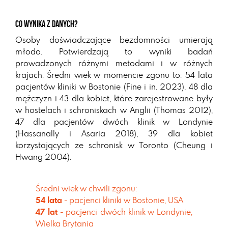
Co wynika z danych?
Os
oby doświadczające bezdomności umierają
młodo. Potwierdzają to wyniki badań
prowadzonych różnymi metodami i w różnych
krajach. Średni wiek w momencie zgonu to: 54 lata
pacjentów kliniki w Bostonie (Fine i in. 2023), 48 dla
mężczyzn i 43 dla kobiet, które zarejestrowane były
w hostelach i schroniskach w Anglii (Thomas 2012),
47 dla pacjentów dwóch klinik w Londynie
(Hassanally i Asaria 2018), 39 dla kobiet
korzystających ze schronisk w Toronto (Cheung i
Hwang 200
4).
Średni wiek w chwili zgonu:
54 lata
- pacjenci kliniki w Bostonie, USA
47 lat
- pacjenci dwóch klinik w Londynie,
Wielka Brytania