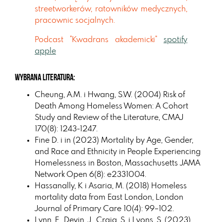
streetworkerów, ratowników medycznych,
pracownic socjalnych.
Podcast "Kwadrans akademicki"
spotify
apple
Wybrana literatura:
Cheung, A.M. i Hwang, S.W. (2004) Risk of
Death Among Homeless Women: A Cohort
Study and Review of the Literature, CMAJ
170(8): 1243-1247.
Fine D. i in (2023) Mortality by Age, Gender,
and Race and Ethnicity in People Experiencing
Homelessness in Boston, Massachusetts JAMA
Network Open 6(8): e2331004.
Hassanally, K i Asaria, M. (2018) Homeless
mortality data from East London, London
Journal of Primary Care 10(4): 99–102.
Lynn, E., Devin, J., Craig, S. i Lyons, S. (2023)