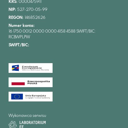
KRS:
0000475911
NIP:
527-270-05-99
REGON:
146852626
Numer konta:
16 1750 0012 0000 0000 4158 4588 SWIFT/BIC:
RCBWPLPW
SWIFT/BIC:
Wykonawca serwisu