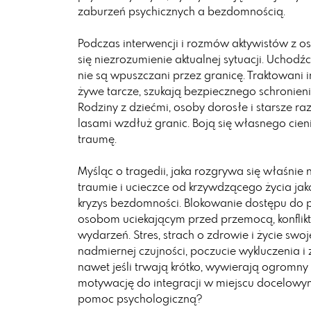
zaburzeń psychicznych a bezdomnością.
Podczas interwencji i rozmów aktywistów z 
się niezrozumienie aktualnej sytuacji. Uchodź
nie są wpuszczani przez granicę. Traktowani in
żywe tarcze, szukają bezpiecznego schronienia 
Rodziny z dziećmi, osoby dorosłe i starsze 
lasami wzdłuż granic. Boją się własnego cien
traumę.
Myśląc o tragedii, jaka rozgrywa się właśnie 
traumie i ucieczce od krzywdzącego życia j
kryzys bezdomności. Blokowanie dostępu do 
osobom uciekającym przed przemocą, konfli
wydarzeń. Stres, strach o zdrowie i życie swoj
nadmiernej czujności, poczucie wykluczenia i 
nawet jeśli trwają krótko, wywierają ogromny
motywację do integracji w miejscu docelowym
pomoc psychologiczną?