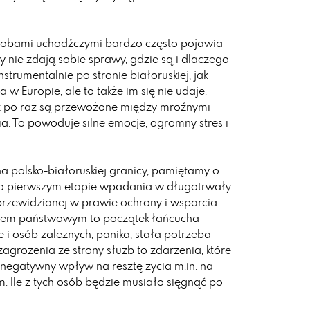
osobami uchodźczymi bardzo często pojawia
cy nie zdają sobie sprawy, gdzie są i dlaczego
strumentalnie po stronie białoruskiej, jak
w Europie, ale to także im się nie udaje.
raz po raz są przewożone między mroźnymi
ia. To powoduje silne emocje, ogromny stres i
na polsko-białoruskiej granicy, pamiętamy o
ako pierwszym etapie wpadania w długotrwały
przewidzianej w prawie ochrony i wsparcia
ktem państwowym to początek łańcucha
e i osób zależnych, panika, stała potrzeba
zagrożenia ze strony służb to zdarzenia, które
 negatywny wpływ na resztę życia m.in. na
. Ile z tych osób będzie musiało sięgnąć po