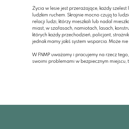
Życia w lesie jest przerażające, każdy szele
ludzkim ruchem. Skrajnie mocno czują to ludzi
relacji ludzi, którzy mieszkali lub nadal mies
miast, w szałasach, namiotach, lasach, konstr
których każdy przechodzień, policjant, strażnik
jednak mamy jakiś system wsparcia. Może nie id
W FNMP uważamy i pracujemy na rzecz tego,
swoimi problemami w bezpiecznym miejscu, ta