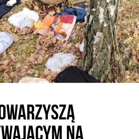
 towarzyszą
ywającym na