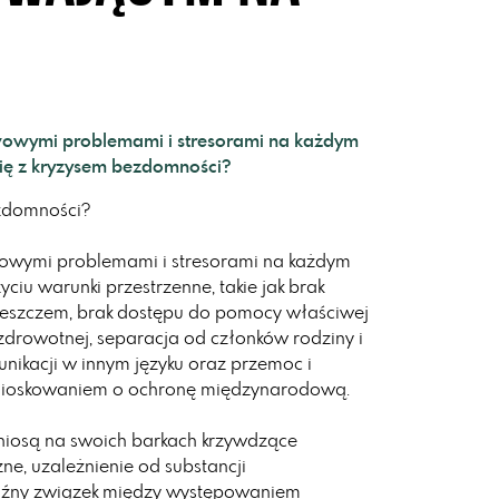
wowymi problemami i stresorami na każdym
 się z kryzysem bezdomności?
ezdomności?
wowymi problemami i stresorami na każdym
ciu warunki przestrzenne, takie jak brak
 deszczem, brak dostępu do pomocy właściwej
 zdrowotnej, separacja od członków rodziny i
unikacji w innym języku oraz przemoc i
nioskowaniem o ochronę międzynarodową.
iosą na swoich barkach krzywdzące
ne, uzależnienie od substancji
yraźny związek między występowaniem