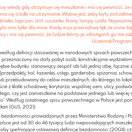
ię wtedy gdy otrzymuje się mieszkanie i ma się pewność, że 
i ma się środki na utrzymanie. Ważne jest, żeby były potrzebne
dówka, tapczan, stół, suszarka, firany, lampy, szafa. Najważniej
yło ono tylko dla mnie. Kiedy mija przeraźliwy lęk, że znów bę
icy i ma się pewność, że ludzie którzy je udostępnili go nie za
Uczestnik Progra
 według definicji stosowanej w narodowych spisach powszech
al przeznaczony na stały pobyt osób, konstrukcyjnie wydzielo
ębie budynku, stanowiący zespół izb lub jedną izbę, łącznie 
rzedpokój, hol, łazienka, ustęp, garderoba, spiżarnia, schowe
b przebudowany do celów mieszkalnych, do którego to loka
cie z klatki schodowej, korytarza, wspólnej sieni, ulicy, podwó
 tego, czy jest zamieszkane na podstawie jednego lub więcej 
o”. Według ostatniego spisu powszechnego w Polsce jest po
kań (GUS, 2021).
ezdomności prowadzonych przez Ministerstwo Rodziny i Pol
olsce jest od 30 do 46 tysięcy ludzi nieposiadających mieszk
osoby spełniające ustawową definicję bezdomności (2004) czy