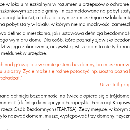
ce w lokalu mieszkalnym w rozumieniu przepisów o ochronie
eszkaniowym zasobie gminy i niezameldowane na pobyt stały
idencji ludności, a także osoby niezamieszkujące w lokalu mi
 pobyt stały w lokalu, w którym nie ma możliwości zamieszk
a definicja mieszkania, jak i ustawowa definicja bezdomnoś
nego wymiaru domu. Dla osób, które poznały zjawisko bezdom
dzi w jego zakończeniu, oczywiste jest, że dom to nie tylko kon
i meldunek w urzędzie.
h nad głową, ale w sumie jestem bezdomny, bo mieszkam w
 u siostry. Życie może się różnie potoczyć, np. siostra pozna 
szkadzał.”
Uczestnik pr
nana definicja bezdomności na świecie opiera się o trójdo
mności” (definicja koncepcyjna Europejskiej Federacji Krajow
 rzecz Osób Bezdomnych (FEANTSA). Żeby miejsce, w którym 
było nazwać domem, muszą występować trzy domeny: fizyczn