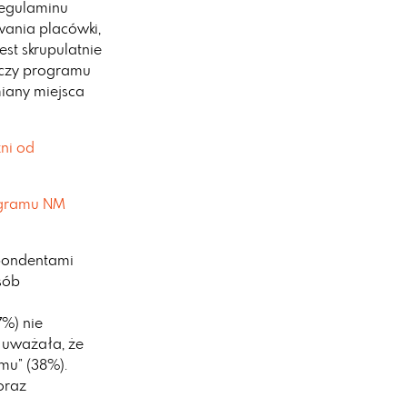
regulaminu
wania placówki,
st skrupulatnie
 czy programu
iany miejsca
żni od
ogramu NM
pondentami
sób
7%) nie
a uważała, że
omu” (38%).
oraz