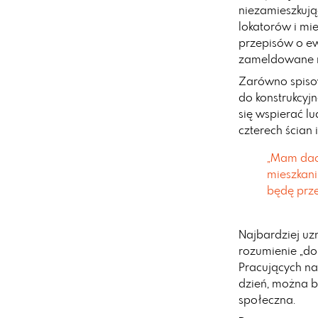
niezamieszkują
lokatorów i mi
przepisów o ew
zameldowane na
Zarówno spisow
do konstrukcyj
się wspierać lu
czterech ścian 
„Mam dac
mieszkaniu
będę prze
Najbardziej uz
rozumienie „do
Pracujących na
dzień, można 
społeczna.