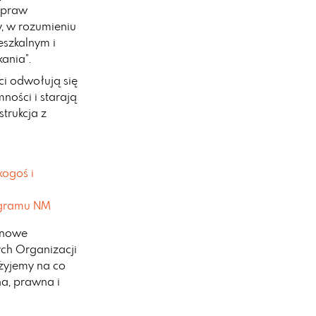
 praw
, w rozumieniu
eszkalnym i
ania”.
ci odwołują się
ności i starają
strukcja z
kogoś i
ogramu NM
menowe
ych Organizacji
żyjemy na co
a, prawna i