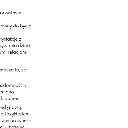
orzystnymi
rawny do bycia
ysfakcję z
wywania dzieci,
nymi relacjami
znacza to, że
ezdomności i
ieniono
ech domen.
nad głową,
ie. Przykładem
omeny prawnej –
j – życie w