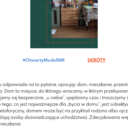
#OtwartyModelNM
SKRÓTY
s odpowiada na to pytanie, opisując dom, mieszkanie, przestr
a. Dom to miejsce, do którego wracamy, w którym przebywamy
jemy się bezpiecznie, „u siebie”, spędzamy czas i troszczymy s
 tego, co jest najważniejsze dla „bycia w domu”, jest subiek
taforyczny, domem może być na przykład rodzina albo ojcz
ślają osoby doświadczające uchodźstwa). Zdecydowana więk
ieszkanie.