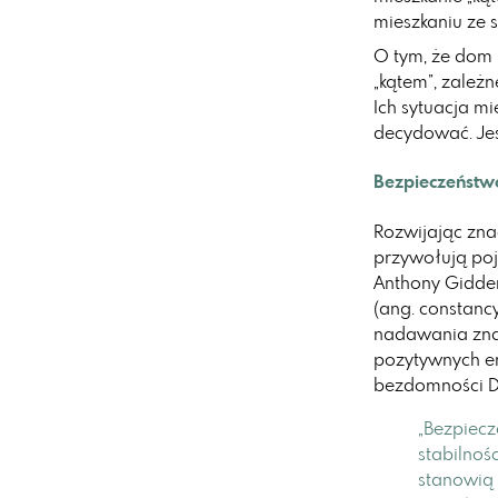
mieszkaniu ze 
O tym, że dom 
„kątem”, zależ
Ich sytuacja m
decydować. Jes
Bezpieczeństw
Rozwijając zn
przywołują po
Anthony Gidden
(ang. constanc
nadawania znac
pozytywnych em
bezdomności De
„Bezpiecz
stabilnoś
stanowią 