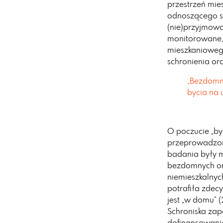
przestrzeń mie
odnoszącego si
(nie)przyjmowa
monitorowane,
mieszkaniowego
schronienia ora
„Bezdomno
bycia na u
O poczucie „b
przeprowadzon
badania były m
bezdomnych ora
niemieszkalnyc
potrafiła zdec
jest „w domu” (
Schroniska zap