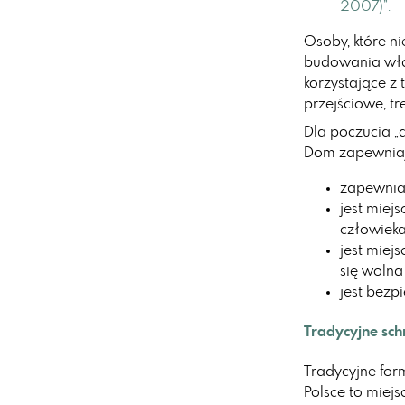
2007)”.
Osoby, które n
budowania wła
korzystające z 
przejściowe, t
Dla poczucia „d
Dom zapewniają
zapewnia 
jest miej
człowieka
jest miej
się wolna
jest bezp
Tradycyjne sch
Tradycyjne fo
Polsce to miej