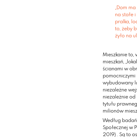
„Dom ma s
na stałe 
pralka, lo
to, żeby b
żyło na ul
Mieszkanie to,
mieszkań, „lok
ścianami w obr
pomocniczymi (p
wybudowany lu
niezależne wejś
niezależnie od
tytułu prawneg
milionów miesz
Według badań b
Społecznej w P
2019) . Są to 