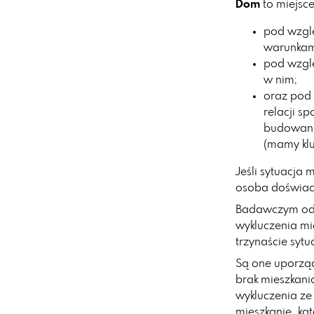
Dom
to miejsc
pod wzglę
warunkami
pod wzgl
w nim;
oraz pod
relacji s
budowania
(mamy klu
Jeśli sytuacja 
osoba doświad
Badawczym odzw
wykluczenia mi
trzynaście sytu
Są one uporząd
brak mieszkani
wykluczenia ze
mieszkanie „ką