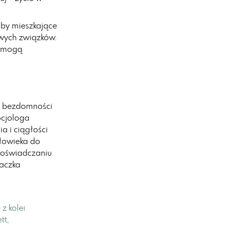
oby mieszkające
owych związków.
e mogą
e bezdomności
ocjologa
a i ciągłości
złowieka do
doświadczaniu
daczka
z kolei
tt,