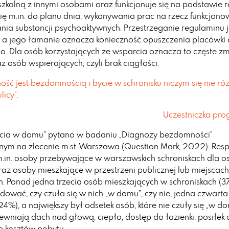
szkalną z innymi osobami oraz funkcjonuje się na podstawie 
ę m.in. do planu dnia, wykonywania prac na rzecz funkcjono
nia substancji psychoaktywnych. Przestrzeganie regulaminu je
 a jego łamanie oznacza konieczność opuszczenia placówki
. Dla osób korzystających ze wsparcia oznacza to częste zm
z osób wspierających, czyli brak ciągłości.
ść jest bezdomnością i bycie w schronisku niczym się nie ró
licy”.
Uczestniczka pr
ycia w domu” pytano w badaniu „Diagnozy bezdomności”
ym na zlecenie m.st. Warszawa (Question Mark, 2022). Res
.in. osoby przebywające w warszawskich schroniskach dla o
z osoby mieszkające w przestrzeni publicznej lub miejscach
h. Ponad jedna trzecia osób mieszkających w schroniskach (3
ydować, czy czuła się w nich „w domu”, czy nie, jedna czwart
24%), a największy był odsetek osób, które nie czuły się „w d
ewniają dach nad głową, ciepło, dostęp do łazienki, posiłek 