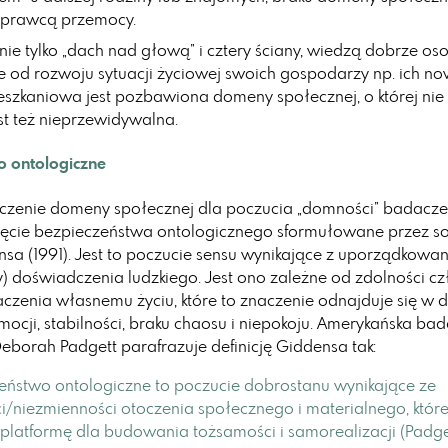
sprawcą przemocy.
nie tylko „dach nad głową” i cztery ściany, wiedzą dobrze os
ne od rozwoju sytuacji życiowej swoich gospodarzy np. ich n
ieszkaniowa jest pozbawiona domeny społecznej, o której ni
t też nieprzewidywalna.
o ontologiczne
aczenie domeny społecznej dla poczucia „domności” badacz
jęcie bezpieczeństwa ontologicznego sformułowane przez s
sa (1991). Jest to poczucie sensu wynikające z uporządkowani
y) doświadczenia ludzkiego. Jest ono zależne od zdolności c
zenia własnemu życiu, które to znaczenie odnajduje się w 
ocji, stabilności, braku chaosu i niepokoju. Amerykańska ba
borah Padgett parafrazuje definicję Giddensa tak:
eństwo ontologiczne to poczucie dobrostanu wynikające ze
ci/niezmienności otoczenia społecznego i materialnego, które 
platformę dla budowania tożsamości i samorealizacji (Padge