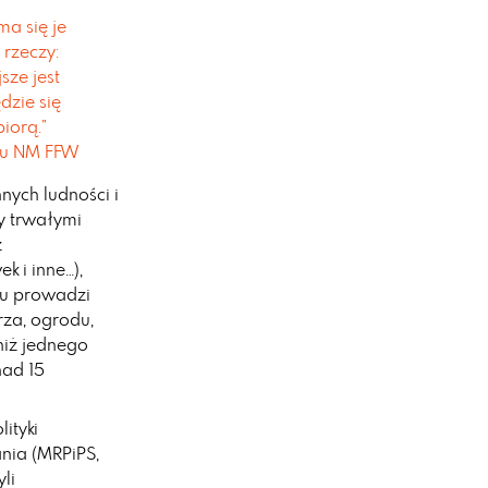
ma się je
 rzeczy:
sze jest
dzie się
biorą.”
mu NM FFW
nych ludności i
ny trwałymi
z
k i inne…),
lu prowadzi
rza, ogrodu,
niż jednego
nad 15
ityki
ania (MRPiPS,
li