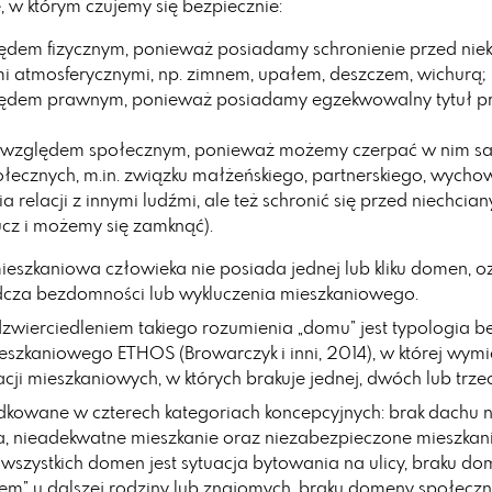
e, w którym czujemy się bezpiecznie:
dem fizycznym, ponieważ posiadamy schronienie przed niek
 atmosferycznymi, np. zimnem, upałem, deszczem, wichurą;
ędem prawnym, ponieważ posiadamy egzekwowalny tytuł p
 względem społecznym, ponieważ możemy czerpać w nim sat
połecznych, m.in. związku małżeńskiego, partnerskiego, wycho
 relacji z innymi ludźmi, ale też schronić się przed niechcia
cz i możemy się zamknąć).
mieszkaniowa człowieka nie posiada jednej lub kliku domen, o
cza bezdomności lub wykluczenia mieszkaniowego.
ierciedleniem takiego rozumienia „domu” jest typologia b
eszkaniowego ETHOS (Browarczyk i inni, 2014), w której wym
acji mieszkaniowych, w których brakuje jednej, dwóch lub trz
kowane w czterech kategoriach koncepcyjnych: brak dachu 
a, nieadekwatne mieszkanie oraz niezabezpieczone mieszkan
 wszystkich domen jest sytuacja bytowania na ulicy, braku d
tem” u dalszej rodziny lub znajomych, braku domeny społeczne