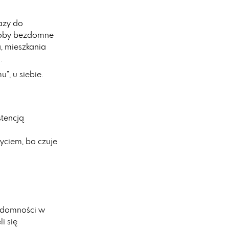
azy do
soby bezdomne
a, mieszkania
.
”, u siebie.
tencją
yciem, bo czuje
zdomności w
i się