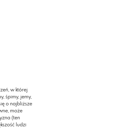
zeń, w której
, śpimy, jemy,
ię o najbliższe
tywne, może
yzna (ten
szość ludzi