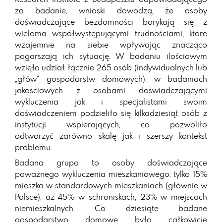
za badanie, wnioski dowodzą, że osoby
doświadczające bezdomności borykają się z
wieloma współwystępującymi trudnościami, które
wzajemnie na siebie wpływając znacząco
pogarszają ich sytuację. W badaniu ilościowym
wzięło udział łącznie 265 osób (indywidualnych lub
„głów” gospodarstw domowych), w badaniach
jakościowych z osobami doświadczającymi
wykluczenia jak i specjalistami swoim
doświadczeniem podzieliło się kilkadziesiąt osób z
instytucji wspierających, co pozwoliło
odtworzyć zarówno skalę jak i szerszy kontekst
problemu.
Badana grupa to osoby doświadczające
poważnego wykluczenia mieszkaniowego: tylko 15%
mieszka w standardowych mieszkaniach (głównie w
Polsce), aż 45% w schroniskach, 23% w miejscach
niemieszkalnych. Co dziesiąte badane
gospodarstwo domowe było całkowicie