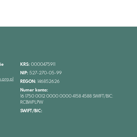
ie
KRS:
0000475911
NIP:
527-270-05-99
.org.pl
REGON:
146852626
Numer konta:
16 1750 0012 0000 0000 4158 4588 SWIFT/BIC:
RCBWPLPW
SWIFT/BIC: